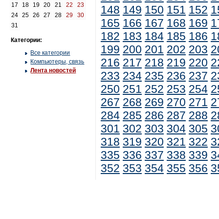
17
18
19
20
21
22
23
148
149
150
151
152
1
24
25
26
27
28
29
30
165
166
167
168
169
1
31
182
183
184
185
186
1
Категории:
199
200
201
202
203
2
Все категории
216
217
218
219
220
2
Компьютеры, связь
Лента новостей
233
234
235
236
237
2
250
251
252
253
254
2
267
268
269
270
271
2
284
285
286
287
288
2
301
302
303
304
305
3
318
319
320
321
322
3
335
336
337
338
339
3
352
353
354
355
356
3