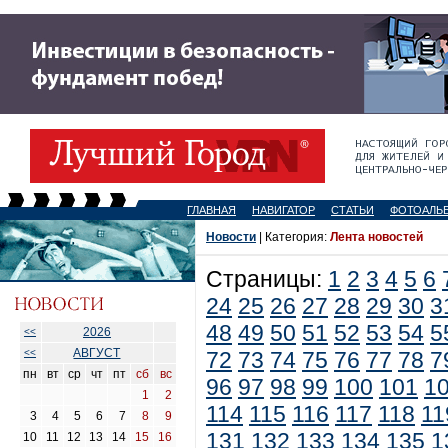
ГЛАВНАЯ
НАВИГАТОР
СТАТЬИ
ФОТОАЛЬ
Новости
| Категория:
Лента новостей
Страницы:
1
2
3
4
5
6
24
25
26
27
28
29
30
3
48
49
50
51
52
53
54
5
2026
<<
АВГУСТ
<<
72
73
74
75
76
77
78
7
пн
вт
ср
чт
пт
сб
вс
96
97
98
99
100
101
1
1
2
114
115
116
117
118
11
3
4
5
6
7
8
9
131
132
133
134
135
1
10
11
12
13
14
15
16