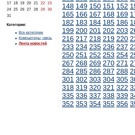
17
18
19
20
21
22
23
148
149
150
151
152
1
24
25
26
27
28
29
30
165
166
167
168
169
1
31
182
183
184
185
186
1
Категории:
199
200
201
202
203
2
Все категории
216
217
218
219
220
2
Компьютеры, связь
Лента новостей
233
234
235
236
237
2
250
251
252
253
254
2
267
268
269
270
271
2
284
285
286
287
288
2
301
302
303
304
305
3
318
319
320
321
322
3
335
336
337
338
339
3
352
353
354
355
356
3