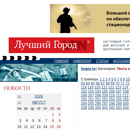
ГЛАВНАЯ
НАВИГАТОР
СТАТЬИ
ФОТОАЛЬ
Новости
| Категория:
Лента 
Страницы:
1
2
3
4
5
6
7
8
9
10
63
64
65
66
67
68
69
70
71
72
118
119
120
121
122
123
124
162
163
164
165
166
167
168
206
207
208
209
210
211
212
2026
<<
250
251
252
253
254
255
256
АВГУСТ
<<
294
295
296
297
298
299
300
338
339
340
341
342
343
344
пн
вт
ср
чт
пт
сб
вс
1
2
3
4
5
6
7
8
9
10
11
12
13
14
15
16