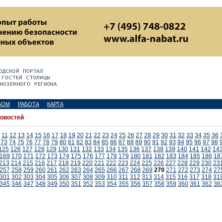
БОМ
РАБОТА
КАРТА
новостей
11
12
13
14
15
16
17
18
19
20
21
22
23
24
25
26
27
28
29
30
31
32
33
34
35
36
73
74
75
76
77
78
79
80
81
82
83
84
85
86
87
88
89
90
91
92
93
94
95
96
97
98
125
126
127
128
129
130
131
132
133
134
135
136
137
138
139
140
141
142
14
169
170
171
172
173
174
175
176
177
178
179
180
181
182
183
184
185
186
18
213
214
215
216
217
218
219
220
221
222
223
224
225
226
227
228
229
230
23
257
258
259
260
261
262
263
264
265
266
267
268
269
270
271
272
273
274
27
301
302
303
304
305
306
307
308
309
310
311
312
313
314
315
316
317
318
31
345
346
347
348
349
350
351
352
353
354
355
356
357
358
359
360
361
362
36