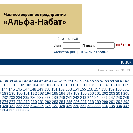
Имя:
Пароль:
Регистрация
|
Забыли пароль?
ПОИСК
Всего новостей: 32573
37
38
39
40
41
42
43
44
45
46
47
48
49
50
51
52
53
54
55
56
57
58
59
60
61
62
99
100
101
102
103
104
105
106
107
108
109
110
111
112
113
114
115
116
117
3
144
145
146
147
148
149
150
151
152
153
154
155
156
157
158
159
160
161
7
188
189
190
191
192
193
194
195
196
197
198
199
200
201
202
203
204
205
1
232
233
234
235
236
237
238
239
240
241
242
243
244
245
246
247
248
249
5
276
277
278
279
280
281
282
283
284
285
286
287
288
289
290
291
292
293
9
320
321
322
323
324
325
326
327
328
329
330
331
332
333
334
335
336
337
3
364
365
366
367