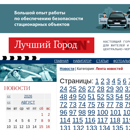
ГЛАВНАЯ
НАВИГАТОР
СТАТЬИ
ФОТОАЛЬ
Новости
| Категория:
Лента новостей
Страницы:
1
2
3
4
5
6
24
25
26
27
28
29
30
3
48
49
50
51
52
53
54
5
2026
<<
АВГУСТ
<<
72
73
74
75
76
77
78
7
пн
вт
ср
чт
пт
сб
вс
96
97
98
99
100
101
1
1
2
114
115
116
117
118
11
3
4
5
6
7
8
9
131
132
133
134
135
1
10
11
12
13
14
15
16