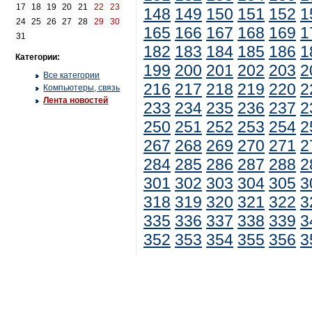
17
18
19
20
21
22
23
148
149
150
151
152
1
24
25
26
27
28
29
30
165
166
167
168
169
1
31
182
183
184
185
186
1
Категории:
199
200
201
202
203
2
Все категории
216
217
218
219
220
2
Компьютеры, связь
Лента новостей
233
234
235
236
237
2
250
251
252
253
254
2
267
268
269
270
271
2
284
285
286
287
288
2
301
302
303
304
305
3
318
319
320
321
322
3
335
336
337
338
339
3
352
353
354
355
356
3