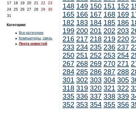
17
18
19
20
21
22
23
148
149
150
151
152
1
24
25
26
27
28
29
30
165
166
167
168
169
1
31
182
183
184
185
186
1
Категории:
199
200
201
202
203
2
Все категории
216
217
218
219
220
2
Компьютеры, связь
Лента новостей
233
234
235
236
237
2
250
251
252
253
254
2
267
268
269
270
271
2
284
285
286
287
288
2
301
302
303
304
305
3
318
319
320
321
322
3
335
336
337
338
339
3
352
353
354
355
356
3