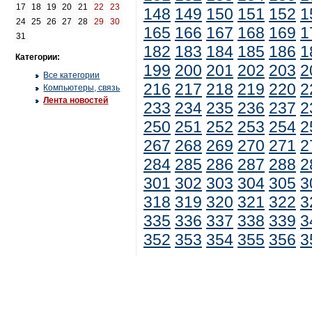
17
18
19
20
21
22
23
148
149
150
151
152
1
24
25
26
27
28
29
30
165
166
167
168
169
1
31
182
183
184
185
186
1
Категории:
199
200
201
202
203
2
Все категории
216
217
218
219
220
2
Компьютеры, связь
Лента новостей
233
234
235
236
237
2
250
251
252
253
254
2
267
268
269
270
271
2
284
285
286
287
288
2
301
302
303
304
305
3
318
319
320
321
322
3
335
336
337
338
339
3
352
353
354
355
356
3