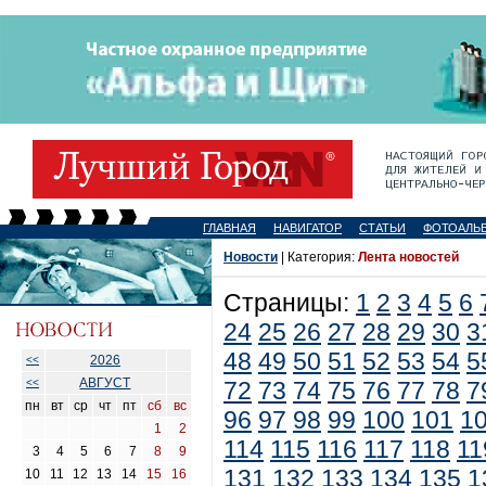
ГЛАВНАЯ
НАВИГАТОР
СТАТЬИ
ФОТОАЛЬ
Новости
| Категория:
Лента новостей
Страницы:
1
2
3
4
5
6
24
25
26
27
28
29
30
3
48
49
50
51
52
53
54
5
2026
<<
АВГУСТ
<<
72
73
74
75
76
77
78
7
пн
вт
ср
чт
пт
сб
вс
96
97
98
99
100
101
1
1
2
114
115
116
117
118
11
3
4
5
6
7
8
9
131
132
133
134
135
1
10
11
12
13
14
15
16