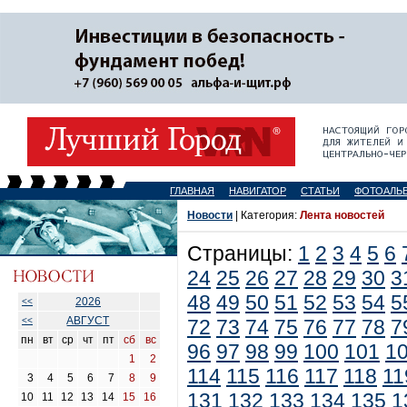
ГЛАВНАЯ
НАВИГАТОР
СТАТЬИ
ФОТОАЛЬ
Новости
| Категория:
Лента новостей
Страницы:
1
2
3
4
5
6
24
25
26
27
28
29
30
3
48
49
50
51
52
53
54
5
2026
<<
АВГУСТ
<<
72
73
74
75
76
77
78
7
пн
вт
ср
чт
пт
сб
вс
96
97
98
99
100
101
1
1
2
114
115
116
117
118
11
3
4
5
6
7
8
9
131
132
133
134
135
1
10
11
12
13
14
15
16