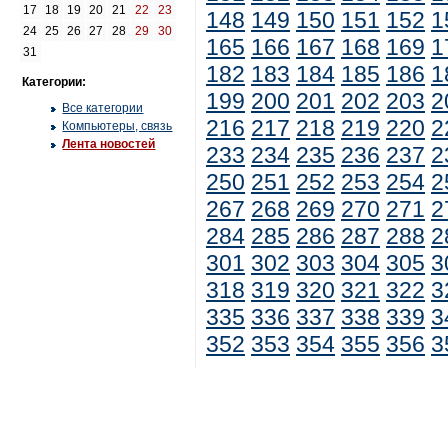
17
18
19
20
21
22
23
148
149
150
151
152
1
24
25
26
27
28
29
30
165
166
167
168
169
1
31
182
183
184
185
186
1
Категории:
199
200
201
202
203
2
Все категории
216
217
218
219
220
2
Компьютеры, связь
Лента новостей
233
234
235
236
237
2
250
251
252
253
254
2
267
268
269
270
271
2
284
285
286
287
288
2
301
302
303
304
305
3
318
319
320
321
322
3
335
336
337
338
339
3
352
353
354
355
356
3