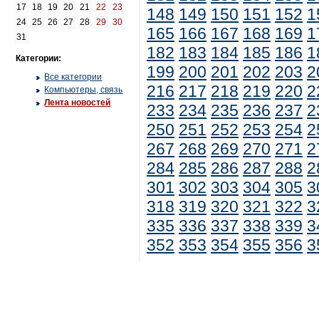
17
18
19
20
21
22
23
148
149
150
151
152
1
24
25
26
27
28
29
30
165
166
167
168
169
1
31
182
183
184
185
186
1
Категории:
199
200
201
202
203
2
Все категории
216
217
218
219
220
2
Компьютеры, связь
Лента новостей
233
234
235
236
237
2
250
251
252
253
254
2
267
268
269
270
271
2
284
285
286
287
288
2
301
302
303
304
305
3
318
319
320
321
322
3
335
336
337
338
339
3
352
353
354
355
356
3