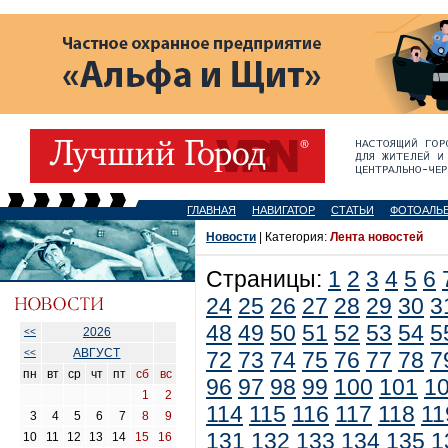
ГЛАВНАЯ
НАВИГАТОР
СТАТЬИ
ФОТОАЛЬ
Новости
| Категория:
Лента новостей
Страницы:
1
2
3
4
5
6
24
25
26
27
28
29
30
3
48
49
50
51
52
53
54
5
2026
<<
АВГУСТ
<<
72
73
74
75
76
77
78
7
пн
вт
ср
чт
пт
сб
вс
96
97
98
99
100
101
1
1
2
114
115
116
117
118
11
3
4
5
6
7
8
9
131
132
133
134
135
1
10
11
12
13
14
15
16