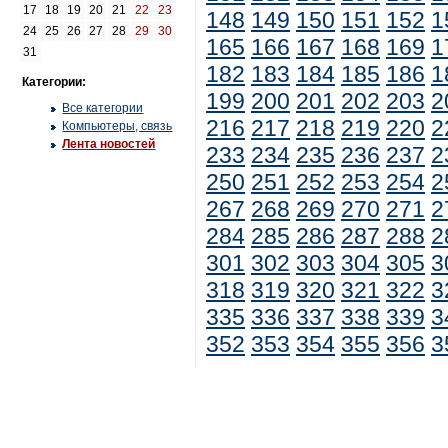
17
18
19
20
21
22
23
148
149
150
151
152
1
24
25
26
27
28
29
30
165
166
167
168
169
1
31
182
183
184
185
186
1
Категории:
199
200
201
202
203
2
Все категории
216
217
218
219
220
2
Компьютеры, связь
Лента новостей
233
234
235
236
237
2
250
251
252
253
254
2
267
268
269
270
271
2
284
285
286
287
288
2
301
302
303
304
305
3
318
319
320
321
322
3
335
336
337
338
339
3
352
353
354
355
356
3