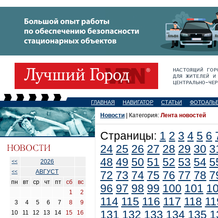
ГЛАВНАЯ
НАВИГАТОР
СТАТЬИ
ФОТОАЛЬ
Новости
| Категория:
Лента новостей
Страницы:
1
2
3
4
5
6
24
25
26
27
28
29
30
3
48
49
50
51
52
53
54
5
2026
<<
АВГУСТ
<<
72
73
74
75
76
77
78
7
пн
вт
ср
чт
пт
сб
вс
96
97
98
99
100
101
1
1
2
114
115
116
117
118
11
3
4
5
6
7
8
9
131
132
133
134
135
1
10
11
12
13
14
15
16