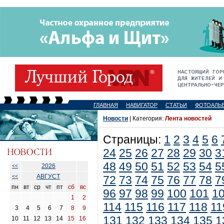
ГЛАВНАЯ
НАВИГАТОР
СТАТЬИ
ФОТОАЛЬ
Новости
| Категория:
Лента новостей
Страницы:
1
2
3
4
5
6
24
25
26
27
28
29
30
3
48
49
50
51
52
53
54
5
2026
<<
АВГУСТ
<<
72
73
74
75
76
77
78
7
пн
вт
ср
чт
пт
сб
вс
96
97
98
99
100
101
1
1
2
114
115
116
117
118
11
3
4
5
6
7
8
9
131
132
133
134
135
1
10
11
12
13
14
15
16