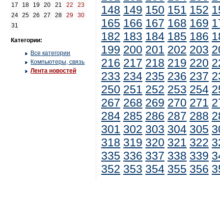
17
18
19
20
21
22
23
148
149
150
151
152
1
24
25
26
27
28
29
30
165
166
167
168
169
1
31
182
183
184
185
186
1
Категории:
199
200
201
202
203
2
Все категории
216
217
218
219
220
2
Компьютеры, связь
Лента новостей
233
234
235
236
237
2
250
251
252
253
254
2
267
268
269
270
271
2
284
285
286
287
288
2
301
302
303
304
305
3
318
319
320
321
322
3
335
336
337
338
339
3
352
353
354
355
356
3