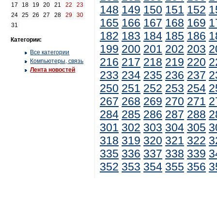
17
18
19
20
21
22
23
148
149
150
151
152
1
24
25
26
27
28
29
30
165
166
167
168
169
1
31
182
183
184
185
186
1
Категории:
199
200
201
202
203
2
Все категории
216
217
218
219
220
2
Компьютеры, связь
Лента новостей
233
234
235
236
237
2
250
251
252
253
254
2
267
268
269
270
271
2
284
285
286
287
288
2
301
302
303
304
305
3
318
319
320
321
322
3
335
336
337
338
339
3
352
353
354
355
356
3