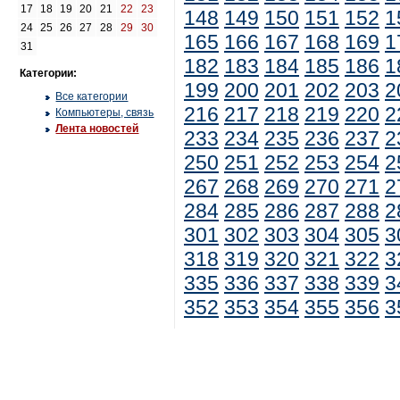
17
18
19
20
21
22
23
148
149
150
151
152
1
24
25
26
27
28
29
30
165
166
167
168
169
1
31
182
183
184
185
186
1
Категории:
199
200
201
202
203
2
Все категории
216
217
218
219
220
2
Компьютеры, связь
Лента новостей
233
234
235
236
237
2
250
251
252
253
254
2
267
268
269
270
271
2
284
285
286
287
288
2
301
302
303
304
305
3
318
319
320
321
322
3
335
336
337
338
339
3
352
353
354
355
356
3