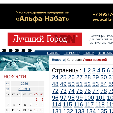
ГЛАВНАЯ
НАВИГАТОР
СТАТЬИ
ФОТОАЛЬ
Новости
| Категория:
Лента новостей
Страницы:
1
2
3
4
5
6
24
25
26
27
28
29
30
3
48
49
50
51
52
53
54
5
2026
<<
АВГУСТ
<<
72
73
74
75
76
77
78
7
пн
вт
ср
чт
пт
сб
вс
96
97
98
99
100
101
1
1
2
114
115
116
117
118
11
3
4
5
6
7
8
9
131
132
133
134
135
1
10
11
12
13
14
15
16