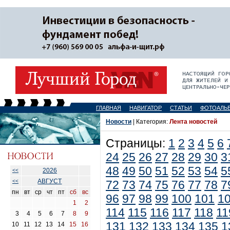
ГЛАВНАЯ
НАВИГАТОР
СТАТЬИ
ФОТОАЛЬ
Новости
| Категория:
Лента новостей
Страницы:
1
2
3
4
5
6
24
25
26
27
28
29
30
3
48
49
50
51
52
53
54
5
2026
<<
АВГУСТ
<<
72
73
74
75
76
77
78
7
пн
вт
ср
чт
пт
сб
вс
96
97
98
99
100
101
1
1
2
114
115
116
117
118
11
3
4
5
6
7
8
9
131
132
133
134
135
1
10
11
12
13
14
15
16