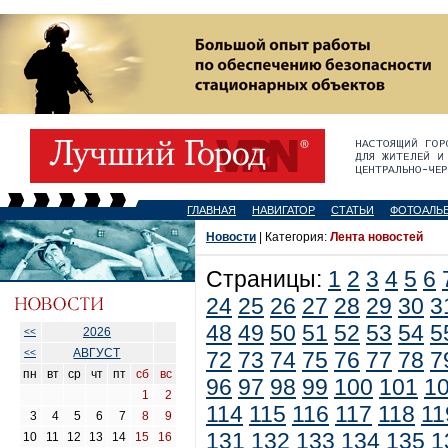
ГЛАВНАЯ
НАВИГАТОР
СТАТЬИ
ФОТОАЛЬ
Новости
| Категория:
Лента новостей
Страницы:
1
2
3
4
5
6
24
25
26
27
28
29
30
3
48
49
50
51
52
53
54
5
2026
<<
АВГУСТ
<<
72
73
74
75
76
77
78
7
пн
вт
ср
чт
пт
сб
вс
96
97
98
99
100
101
1
1
2
114
115
116
117
118
11
3
4
5
6
7
8
9
131
132
133
134
135
1
10
11
12
13
14
15
16