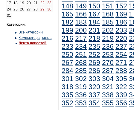
17
18
19
20
21
22
23
148
149
150
151
152
1
24
25
26
27
28
29
30
165
166
167
168
169
1
31
182
183
184
185
186
1
Категории:
199
200
201
202
203
2
Все категории
216
217
218
219
220
2
Компьютеры, связь
Лента новостей
233
234
235
236
237
2
250
251
252
253
254
2
267
268
269
270
271
2
284
285
286
287
288
2
301
302
303
304
305
3
318
319
320
321
322
3
335
336
337
338
339
3
352
353
354
355
356
3