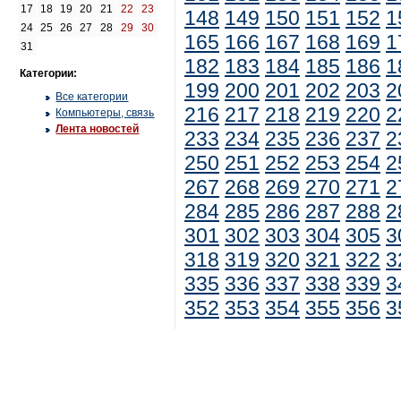
17
18
19
20
21
22
23
148
149
150
151
152
1
24
25
26
27
28
29
30
165
166
167
168
169
1
31
182
183
184
185
186
1
Категории:
199
200
201
202
203
2
Все категории
216
217
218
219
220
2
Компьютеры, связь
Лента новостей
233
234
235
236
237
2
250
251
252
253
254
2
267
268
269
270
271
2
284
285
286
287
288
2
301
302
303
304
305
3
318
319
320
321
322
3
335
336
337
338
339
3
352
353
354
355
356
3