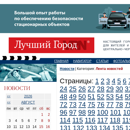
ГЛАВНАЯ
НАВИГАТОР
СТАТЬИ
ФОТОАЛЬ
Новости
| Категория:
Лента новостей
Страницы:
1
2
3
4
5
6
24
25
26
27
28
29
30
3
48
49
50
51
52
53
54
5
2026
<<
АВГУСТ
<<
72
73
74
75
76
77
78
7
пн
вт
ср
чт
пт
сб
вс
96
97
98
99
100
101
1
1
2
114
115
116
117
118
11
3
4
5
6
7
8
9
131
132
133
134
135
1
10
11
12
13
14
15
16