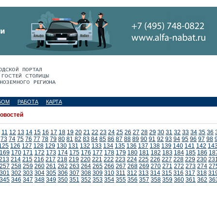
БОМ
РАБОТА
КАРТА
новостей
11
12
13
14
15
16
17
18
19
20
21
22
23
24
25
26
27
28
29
30
31
32
33
34
35
36
73
74
75
76
77
78
79
80
81
82
83
84
85
86
87
88
89
90
91
92
93
94
95
96
97
98
125
126
127
128
129
130
131
132
133
134
135
136
137
138
139
140
141
142
14
169
170
171
172
173
174
175
176
177
178
179
180
181
182
183
184
185
186
18
213
214
215
216
217
218
219
220
221
222
223
224
225
226
227
228
229
230
23
257
258
259
260
261
262
263
264
265
266
267
268
269
270
271
272
273
274
27
301
302
303
304
305
306
307
308
309
310
311
312
313
314
315
316
317
318
31
345
346
347
348
349
350
351
352
353
354
355
356
357
358
359
360
361
362
36