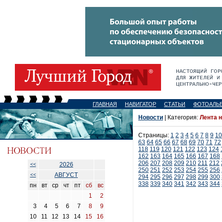
ГЛАВНАЯ
НАВИГАТОР
СТАТЬИ
ФОТОАЛЬ
Новости
| Категория:
Лента 
Страницы:
1
2
3
4
5
6
7
8
9
10
63
64
65
66
67
68
69
70
71
72
118
119
120
121
122
123
124
162
163
164
165
166
167
168
206
207
208
209
210
211
212
2026
<<
250
251
252
253
254
255
256
АВГУСТ
<<
294
295
296
297
298
299
300
338
339
340
341
342
343
344
пн
вт
ср
чт
пт
сб
вс
1
2
3
4
5
6
7
8
9
10
11
12
13
14
15
16