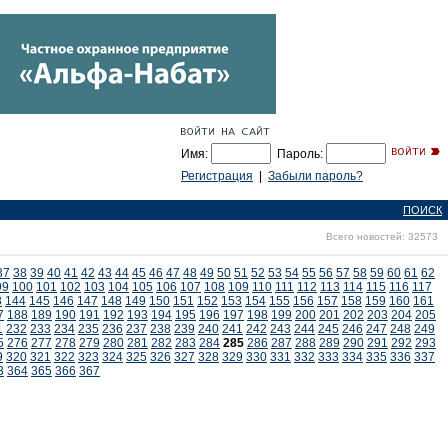
Имя:
Пароль:
Регистрация
|
Забыли пароль?
ПОИСК
Всего новостей: 32573
37
38
39
40
41
42
43
44
45
46
47
48
49
50
51
52
53
54
55
56
57
58
59
60
61
62
99
100
101
102
103
104
105
106
107
108
109
110
111
112
113
114
115
116
117
3
144
145
146
147
148
149
150
151
152
153
154
155
156
157
158
159
160
161
7
188
189
190
191
192
193
194
195
196
197
198
199
200
201
202
203
204
205
1
232
233
234
235
236
237
238
239
240
241
242
243
244
245
246
247
248
249
5
276
277
278
279
280
281
282
283
284
285
286
287
288
289
290
291
292
293
9
320
321
322
323
324
325
326
327
328
329
330
331
332
333
334
335
336
337
3
364
365
366
367