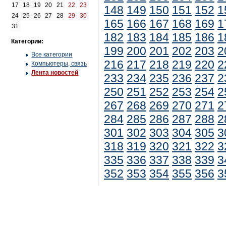
17
18
19
20
21
22
23
148
149
150
151
152
1
24
25
26
27
28
29
30
165
166
167
168
169
1
31
182
183
184
185
186
1
Категории:
199
200
201
202
203
2
Все категории
216
217
218
219
220
2
Компьютеры, связь
Лента новостей
233
234
235
236
237
2
250
251
252
253
254
2
267
268
269
270
271
2
284
285
286
287
288
2
301
302
303
304
305
3
318
319
320
321
322
3
335
336
337
338
339
3
352
353
354
355
356
3