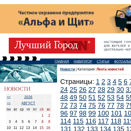
ГЛАВНАЯ
НАВИГАТОР
СТАТЬИ
ФОТОАЛЬ
Новости
| Категория:
Лента новостей
Страницы:
1
2
3
4
5
6
24
25
26
27
28
29
30
3
48
49
50
51
52
53
54
5
2026
<<
АВГУСТ
<<
72
73
74
75
76
77
78
7
пн
вт
ср
чт
пт
сб
вс
96
97
98
99
100
101
1
1
2
114
115
116
117
118
11
3
4
5
6
7
8
9
131
132
133
134
135
1
10
11
12
13
14
15
16