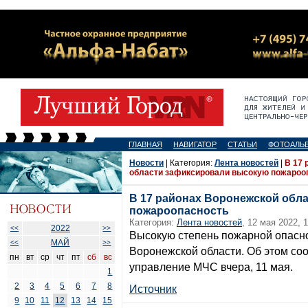
ГЛАВНАЯ
НАВИГАТОР
СТАТЬИ
ФОТОАЛЬ
Новости
| Категория:
Лента новостей
|
В 17 
области зафиксировали высокую пожароо
В 17 районах Воронежской обл
пожароопасность
Категория:
Лента новостей
, 12 мая 2022, 
2022
<<
>>
Высокую степень пожарной опасно
МАЙ
<<
>>
Воронежской области. Об этом со
пн
вт
ср
чт
пт
сб
вс
управление МЧС вчера, 11 мая.
1
2
3
4
5
6
7
8
Источник
9
10
11
12
13
14
15