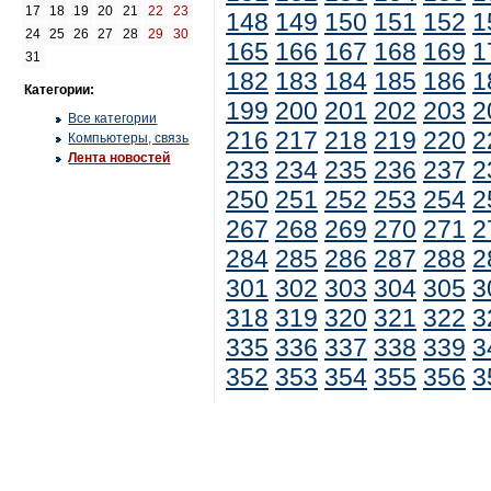
17
18
19
20
21
22
23
148
149
150
151
152
1
24
25
26
27
28
29
30
165
166
167
168
169
1
31
182
183
184
185
186
1
Категории:
199
200
201
202
203
2
Все категории
216
217
218
219
220
2
Компьютеры, связь
Лента новостей
233
234
235
236
237
2
250
251
252
253
254
2
267
268
269
270
271
2
284
285
286
287
288
2
301
302
303
304
305
3
318
319
320
321
322
3
335
336
337
338
339
3
352
353
354
355
356
3