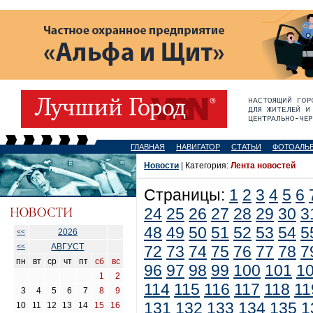
ГЛАВНАЯ
НАВИГАТОР
СТАТЬИ
ФОТОАЛЬ
Новости
| Категория:
Лента новостей
Страницы:
1
2
3
4
5
6
24
25
26
27
28
29
30
3
48
49
50
51
52
53
54
5
2026
<<
АВГУСТ
<<
72
73
74
75
76
77
78
7
пн
вт
ср
чт
пт
сб
вс
96
97
98
99
100
101
1
1
2
114
115
116
117
118
11
3
4
5
6
7
8
9
131
132
133
134
135
1
10
11
12
13
14
15
16