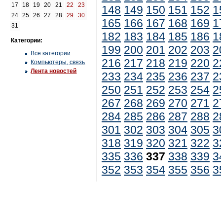
17
18
19
20
21
22
23
148
149
150
151
152
1
24
25
26
27
28
29
30
165
166
167
168
169
1
31
182
183
184
185
186
1
Категории:
199
200
201
202
203
2
Все категории
216
217
218
219
220
2
Компьютеры, связь
Лента новостей
233
234
235
236
237
2
250
251
252
253
254
2
267
268
269
270
271
2
284
285
286
287
288
2
301
302
303
304
305
3
318
319
320
321
322
3
335
336
337
338
339
3
352
353
354
355
356
3