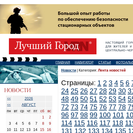
ГЛАВНАЯ
НАВИГАТОР
СТАТЬИ
ФОТОАЛЬ
Новости
| Категория:
Лента новостей
Страницы:
1
2
3
4
5
6
24
25
26
27
28
29
30
3
48
49
50
51
52
53
54
5
2026
<<
АВГУСТ
<<
72
73
74
75
76
77
78
7
пн
вт
ср
чт
пт
сб
вс
96
97
98
99
100
101
1
1
2
114
115
116
117
118
11
3
4
5
6
7
8
9
131
132
133
134
135
1
10
11
12
13
14
15
16