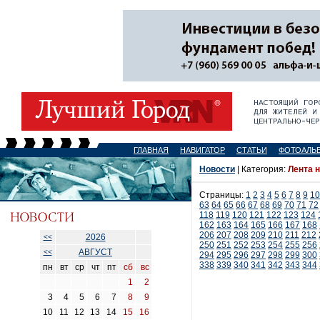
ГЛАВНАЯ
НАВИГАТОР
СТАТЬИ
ФОТОАЛЬ
Новости
| Категория:
Лента 
Страницы:
1
2
3
4
5
6
7
8
9
10
63
64
65
66
67
68
69
70
71
72
118
119
120
121
122
123
124
162
163
164
165
166
167
168
206
207
208
209
210
211
212
2026
<<
250
251
252
253
254
255
256
АВГУСТ
<<
294
295
296
297
298
299
300
338
339
340
341
342
343
344
пн
вт
ср
чт
пт
сб
вс
1
2
3
4
5
6
7
8
9
10
11
12
13
14
15
16