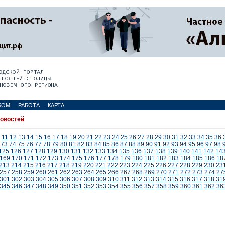
БОМ
РАБОТА
КАРТА
новостей
11
12
13
14
15
16
17
18
19
20
21
22
23
24
25
26
27
28
29
30
31
32
33
34
35
36
73
74
75
76
77
78
79
80
81
82
83
84
85
86
87
88
89
90
91
92
93
94
95
96
97
98
125
126
127
128
129
130
131
132
133
134
135
136
137
138
139
140
141
142
14
169
170
171
172
173
174
175
176
177
178
179
180
181
182
183
184
185
186
18
213
214
215
216
217
218
219
220
221
222
223
224
225
226
227
228
229
230
23
257
258
259
260
261
262
263
264
265
266
267
268
269
270
271
272
273
274
27
301
302
303
304
305
306
307
308
309
310
311
312
313
314
315
316
317
318
31
345
346
347
348
349
350
351
352
353
354
355
356
357
358
359
360
361
362
36