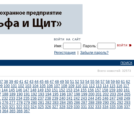
Имя:
Пароль:
Регистрация
|
Забыли пароль?
ПОИСК
Всего новостей: 32573
37
38
39
40
41
42
43
44
45
46
47
48
49
50
51
52
53
54
55
56
57
58
59
60
61
62
99
100
101
102
103
104
105
106
107
108
109
110
111
112
113
114
115
116
117
3
144
145
146
147
148
149
150
151
152
153
154
155
156
157
158
159
160
161
7
188
189
190
191
192
193
194
195
196
197
198
199
200
201
202
203
204
205
1
232
233
234
235
236
237
238
239
240
241
242
243
244
245
246
247
248
249
5
276
277
278
279
280
281
282
283
284
285
286
287
288
289
290
291
292
293
9
320
321
322
323
324
325
326
327
328
329
330
331
332
333
334
335
336
337
3
364
365
366
367