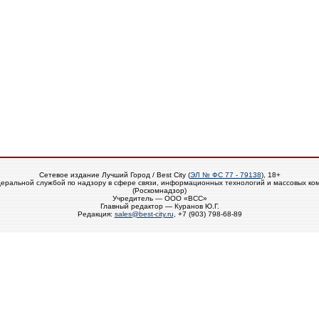
Сетевое издание Лучший Город / Best City (
ЭЛ № ФС 77 - 79138
), 18+
еральной службой по надзору в сфере связи, информационных технологий и массовых ко
(Роскомнадзор)
Учредитель — ООО «ВСС»
Главный редактор — Куранов Ю.Г.
Редакция:
sales@best-city.ru
, +7 (903) 798-68-89