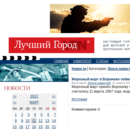
ГЛАВНАЯ
НАВИГАТОР
СТАТЬИ
ФОТОАЛЬ
Новости
| Категория:
Лента новос
Морозный март в Воронеже поби
Категория:
Лента новостей
, 11 марта 20
Морозный март принёс Воронежу те
считалось 11 марта 1987 года, ког
2021
<<
>>
Источник
МАРТ
<<
>>
пн
вт
ср
чт
пт
сб
вс
Комментариев: 0
1
2
3
4
5
6
7
8
9
10
11
12
13
14
15
16
17
18
19
20
21