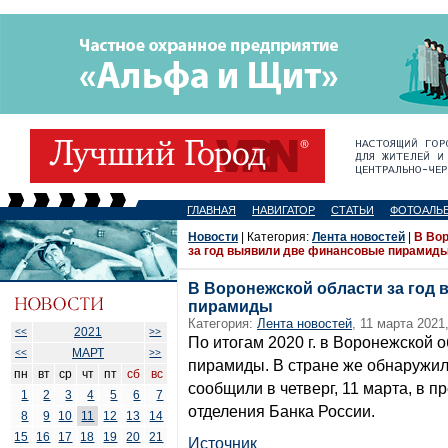
ГЛАВНАЯ
НАВИГАТОР
СТАТЬИ
ФОТОАЛЬ
Новости
| Категория:
Лента новостей
|
В Во
за год выявили две финансовые пирамид
В Воронежской области за год
пирамиды
Категория:
Лента новостей
, 11 марта 2021
2021
<<
>>
По итогам 2020 г. в Воронежской
МАРТ
<<
>>
пирамиды. В стране же обнаружил
пн
вт
ср
чт
пт
сб
вс
сообщили в четверг, 11 марта, в 
1
2
3
4
5
6
7
отделения Банка России.
8
9
10
11
12
13
14
15
16
17
18
19
20
21
Источник