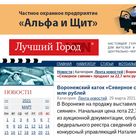
ГЛАВНАЯ
НАВИГАТОР
СТАТЬИ
ФОТОАЛЬ
Новости
| Категория:
Лента новостей
|
Ворон
«Северное сияние» продают за 22,7 млн р
Воронежский каток «Северное с
млн рублей
Категория:
Лента новостей
, 29 марта 2021
2021
<<
>>
В Воронеже на продажу выставил
МАРТ
<<
>>
сияние». Начальная цена лота 22,
пн
вт
ср
чт
пт
сб
вс
из аукционной документации, опу
1
2
3
4
5
6
7
федерального реестра сведений о 
8
9
10
11
12
13
14
конкурсный управляющий Натали
15
16
17
18
19
20
21