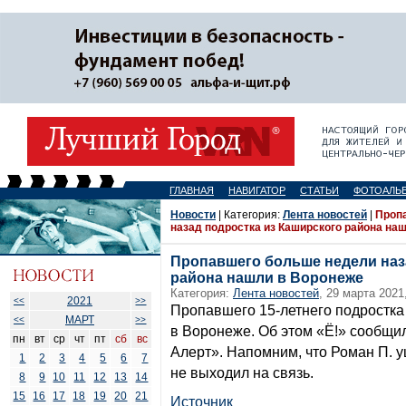
ГЛАВНАЯ
НАВИГАТОР
СТАТЬИ
ФОТОАЛЬ
Новости
| Категория:
Лента новостей
|
Проп
назад подростка из Каширского района на
Пропавшего больше недели наз
района нашли в Воронеже
Категория:
Лента новостей
, 29 марта 2021
2021
<<
>>
Пропавшего 15-летнего подростка
МАРТ
<<
>>
в Воронеже. Об этом «Ё!» сообщи
пн
вт
ср
чт
пт
сб
вс
Алерт». Напомним, что Роман П. у
1
2
3
4
5
6
7
не выходил на связь.
8
9
10
11
12
13
14
15
16
17
18
19
20
21
Источник