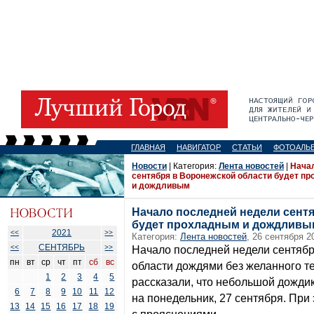
ГЛАВНАЯ
НАВИГАТОР
СТАТЬИ
ФОТОАЛЬ
Новости
| Категория:
Лента новостей
|
Нача
сентября в Воронежской области будет п
и дождливым
Начало последней недели сент
будет прохладным и дождливы
2021
<<
>>
Категория:
Лента новостей
, 26 сентября 2
СЕНТЯБРЬ
<<
>>
Начало последней недели сентябр
пн
вт
ср
чт
пт
сб
вс
области дождями без желанного т
1
2
3
4
5
рассказали, что небольшой дождик
6
7
8
9
10
11
12
на понедельник, 27 сентября. При
13
14
15
16
17
18
19