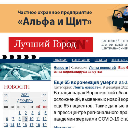
ГЛАВНАЯ
НАВИГАТОР
СТАТЬИ
ФОТОАЛЬ
Новости
| Категория:
Лента новостей
|
Еще 
из-за коронавируса за сутки
Еще 65 воронежцев умерли из-з
Категория:
Лента новостей
, 9 декабря 202
В стационарах Воронежской област
2021
<<
>>
осложнений, вызванных новой ко
ДЕКАБРЬ
<<
>>
еще 65 пациентов. Такие данные в 
пн
вт
ср
чт
пт
сб
вс
в пресс-центре регионального пра
1
2
3
4
5
пандемии жертвами COVID-19 ста
6
7
8
9
10
11
12
13
14
15
16
17
18
19