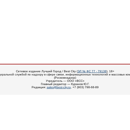
Сетевое издание Лучший Город / Best City (
ЭЛ № ФС 77 - 79138
), 18+
еральной службой по надзору в сфере связи, информационных технологий и массовых ко
(Роскомнадзор)
Учредитель — ООО «ВСС»
Главный редактор — Куранов Ю.Г.
Редакция:
sales@best-city.ru
, +7 (903) 798-68-89