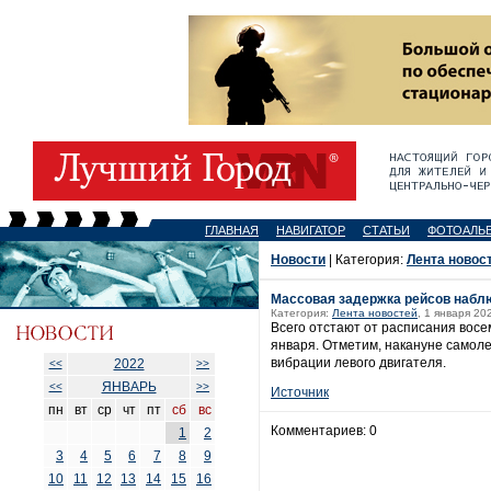
ГЛАВНАЯ
НАВИГАТОР
СТАТЬИ
ФОТОАЛЬ
Новости
| Категория:
Лента новос
Массовая задержка рейсов набл
Категория:
Лента новостей
, 1 января 20
Всего отстают от расписания восе
января. Отметим, накануне самоле
вибрации левого двигателя.
2022
<<
>>
ЯНВАРЬ
<<
>>
Источник
пн
вт
ср
чт
пт
сб
вс
Комментариев: 0
1
2
3
4
5
6
7
8
9
10
11
12
13
14
15
16