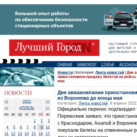
ГЛАВНАЯ
НАВИГАТОР
СТАТЬИ
ФОТОАЛЬ
Новости
| Категория:
Лента новостей
|
Две 
приостановили продажу билетов на рейсы 
мая
Две авиакомпании приостанови
из Воронежа до конца мая
2022
<<
>>
Категория:
Лента новостей
, 9 апреля 2022
АПРЕЛЬ
<<
>>
Официально перенос подтвердил т
пн
вт
ср
чт
пт
сб
вс
Перевозчик заявил, что приостан
1
2
3
с Краснодаром, Анапой и Воронеж
4
5
6
7
8
9
10
покупали билеты на отмененные р
11
12
13
14
15
16
17