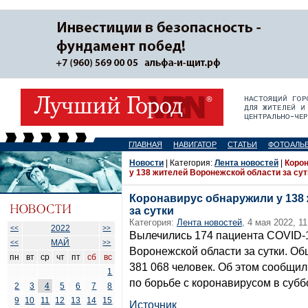
ГЛАВНАЯ
НАВИГАТОР
СТАТЬИ
ФОТОАЛЬ
Новости
| Категория:
Лента новостей
|
Коро
у 138 жителей Воронежской области за сут
Коронавирус обнаружили у 138
за сутки
Категория:
Лента новостей
, 4 мая 2022, 11
2022
<<
>>
Вылечились 174 пациента COVID-1
МАЙ
<<
>>
Воронежской области за сутки. О
пн
вт
ср
чт
пт
сб
вс
381 068 человек. Об этом сообщ
1
по борьбе с коронавирусом в суббо
2
3
4
5
6
7
8
9
10
11
12
13
14
15
Источник