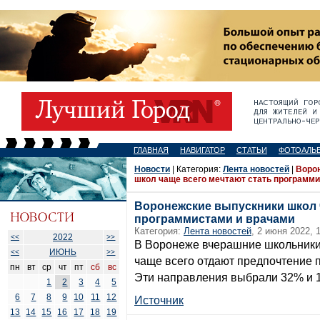
ГЛАВНАЯ
НАВИГАТОР
СТАТЬИ
ФОТОАЛЬ
Новости
| Категория:
Лента новостей
|
Воро
школ чаще всего мечтают стать программи
Воронежские выпускники школ 
программистами и врачами
Категория:
Лента новостей
, 2 июня 2022, 
2022
<<
>>
В Воронеже вчерашние школьники
ИЮНЬ
<<
>>
чаще всего отдают предпочтение
пн
вт
ср
чт
пт
сб
вс
Эти направления выбрали 32% и 
1
2
3
4
5
6
7
8
9
10
11
12
Источник
13
14
15
16
17
18
19