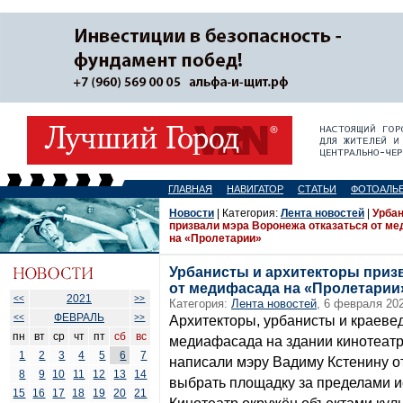
ГЛАВНАЯ
НАВИГАТОР
СТАТЬИ
ФОТОАЛЬ
Новости
| Категория:
Лента новостей
|
Урбан
призвали мэра Воронежа отказаться от м
на «Пролетарии»
Урбанисты и архитекторы приз
от медифасада на «Пролетарии
2021
<<
>>
Категория:
Лента новостей
, 6 февраля 202
ФЕВРАЛЬ
<<
>>
Архитекторы, урбанисты и краеве
пн
вт
ср
чт
пт
сб
вс
медиафасада на здании кинотеат
1
2
3
4
5
6
7
написали мэру Вадиму Кстенину о
8
9
10
11
12
13
14
выбрать площадку за пределами и
15
16
17
18
19
20
21