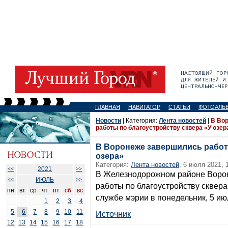
ГЛАВНАЯ
НАВИГАТОР
СТАТЬИ
ФОТОАЛЬ
Новости
| Категория:
Лента новостей
|
В Во
работы по благоустройству сквера «У озер
В Воронеже завершились работ
озера»
Категория:
Лента новостей
, 6 июля 2021, 
2021
<<
>>
В Железнодорожном районе Воро
ИЮЛЬ
<<
>>
работы по благоустройству сквера
пн
вт
ср
чт
пт
сб
вс
службе мэрии в понедельник, 5 ию
1
2
3
4
5
6
7
8
9
10
11
Источник
12
13
14
15
16
17
18