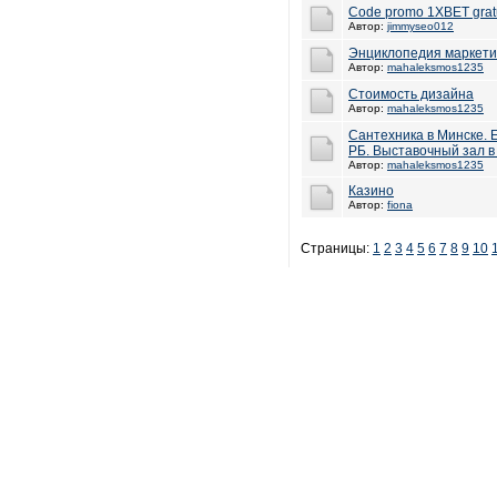
Code promo 1XBET grat
Автор:
jimmyseo012
Энциклопедия маркети
Автор:
mahaleksmos1235
Стоимость дизайна
Автор:
mahaleksmos1235
Сантехника в Минске. 
РБ. Выставочный зал в
Автор:
mahaleksmos1235
Казино
Автор:
fiona
Страницы:
1
2
3
4
5
6
7
8
9
10