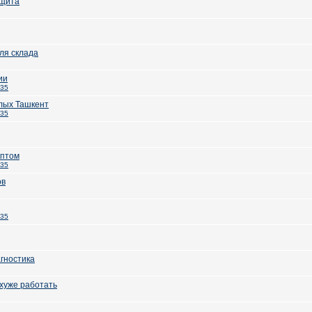
ащита
ля склада
ии
235
лых Ташкент
235
оптом
235
ов
235
гностика
хуже работать