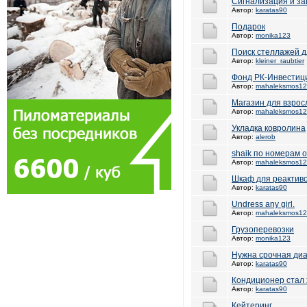
Сигнализация и з
Автор:
karatas90
Подарок
Автор:
monika123
Поиск стеллажей д
Автор:
kleiner_raubtier
Фонд РК-Инвестиц
Автор:
mahaleksmos1
Магазин для взрос
Автор:
mahaleksmos1
Укладка ковролина
Автор:
alerob
shaik по номерам 
Автор:
mahaleksmos1
Шкаф для реактив
Автор:
karatas90
Undress any girl.
Автор:
mahaleksmos1
Грузоперевозки
Автор:
monika123
Нужна срочная диа
Автор:
karatas90
Кондиционер стал 
Автор:
karatas90
Кейтеринг