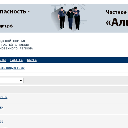
БОМ
РАБОТА
КАРТА
ать новую тему
мачты
ки
235