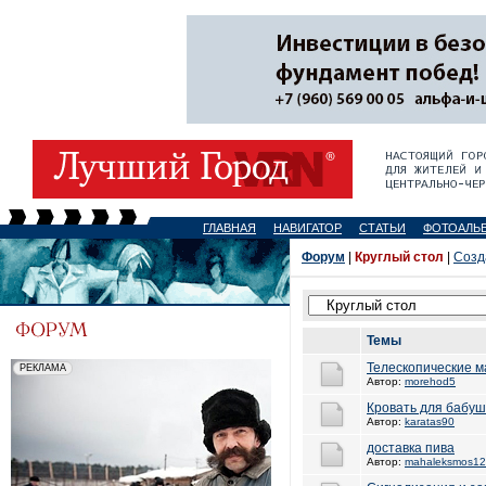
ГЛАВНАЯ
НАВИГАТОР
СТАТЬИ
ФОТОАЛЬ
Форум
|
Круглый стол
|
Созд
Темы
Телескопические 
Автор:
morehod5
Кровать для бабуш
Автор:
karatas90
доставка пива
Автор:
mahaleksmos1