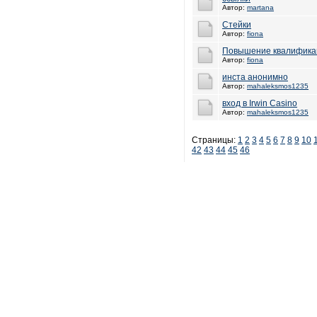
Автор:
martana
Стейки
Автор:
fiona
Повышение квалифика
Автор:
fiona
инста анонимно
Автор:
mahaleksmos1235
вход в Irwin Casino
Автор:
mahaleksmos1235
Страницы:
1
2
3
4
5
6
7
8
9
10
42
43
44
45
46