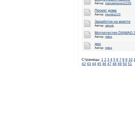
Автор:
mahaleksmos1235
Проект дома
Автор:
monika123
Заработок на крипте
Автор:
alerob
Мотортестер DIAMAG 
Автор:
milos
дро
Автор:
milos
Страницы:
1
2
3
4
5
6
7
8
9
10
42
43
44
45
46
47
48
49
50
51