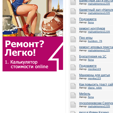
Банкетный зал и рест
Автор:
mahaleksmos1235
банкетный зал «Напол
Автор:
mahaleksmos1235
Подскажите
Автор:
fiona
ремонт ноутбуков
Автор:
mahaleksmos1235
Про игры
Автор:
bumbon_76
ремонт игровых приста
Автор:
mahaleksmos1235
Бухгалтерия на 1С
Автор:
fiona
Подскажите
Автор:
monika123
Манекены для шитья
Автор:
monika123
Как повысить траст са
Автор:
diana_robin
Мебель
Автор:
fiona
грузоперевозки Серпу
Автор:
mahaleksmos1235
вход в Ирвин Казино