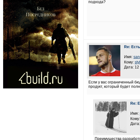
подхода?
Re: Ест
Имя:
san
Кому:
sty
Дата: 12
Если у вас ограниченный бю
продукт, который будет пол
Re: 
Имя:
Кому
Дата:
Преимущества разработки