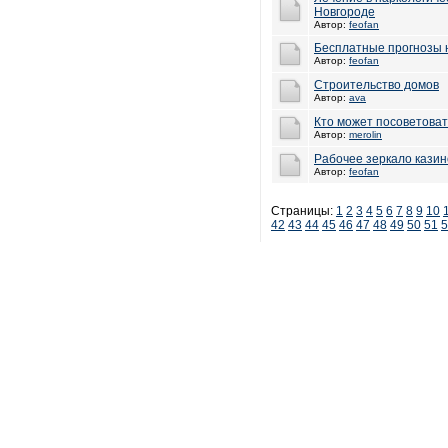
Новгороде
Автор:
feofan
Бесплатные прогнозы 
Автор:
feofan
Строительство домов
Автор:
ava
Кто может посоветоват
Автор:
merolin
Рабочее зеркало казин
Автор:
feofan
Страницы:
1
2
3
4
5
6
7
8
9
10
42
43
44
45
46
47
48
49
50
51
5