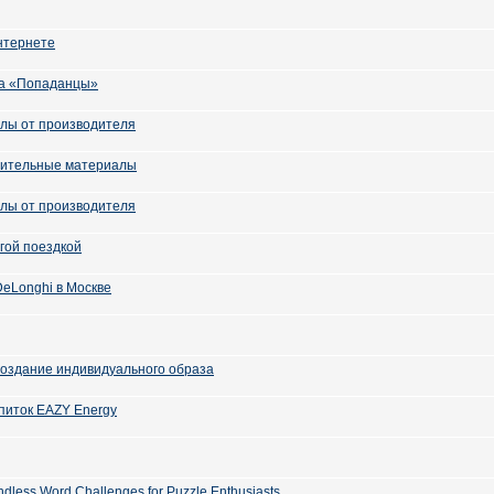
интернете
ра «Попаданцы»
лы от производителя
оительные материалы
лы от производителя
гой поездкой
eLonghi в Москве
 создание индивидуального образа
питок EAZY Energy
ndless Word Challenges for Puzzle Enthusiasts