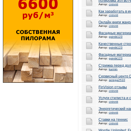
полировка эпл вотч
Автор:
cntnntt
Как заработать в 
Автор:
cntnntt
Онлайн книги жан
Автор:
cntnntt
Фасадные материа
Автор:
gsintik123
Качественные стр
Автор:
gsintik123
Фасадные материа
Автор:
gsintik123
Стрижка перед дол
Автор:
karmin
Сервисный центр D
Автор:
serega2510
FinVision отзывы
Автор:
cntnntt
Услуги стилиста и
Автор:
cntnntt
Энергетический на
Автор:
cntnntt
Ставки на теннис
Автор:
cntnntt
Wordle Unlimited: E