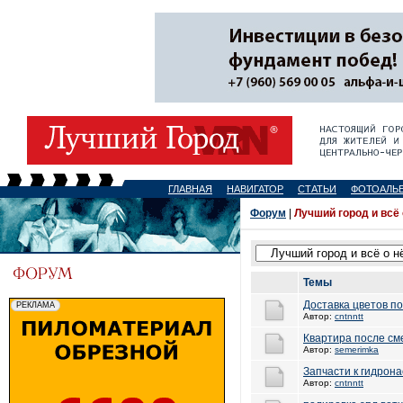
ГЛАВНАЯ
НАВИГАТОР
СТАТЬИ
ФОТОАЛЬ
Форум
|
Лучший город и всё
Темы
Доставка цветов п
Автор:
cntnntt
Квартира после см
Автор:
semerimka
Запчасти к гидрон
Автор:
cntnntt