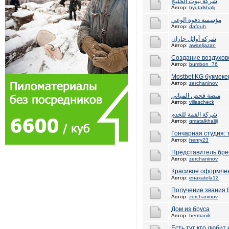
شركة بيوت الخليج
Автор:
byutalkhalij
مؤسسة دفوة الوعي
Автор:
dafouh
شركة أوائل جازان
Автор:
awaeljazan
Создание воздухов
Автор:
bumbon_76
Mostbet KG букмеке
Автор:
zerchaninov
منصة فحص المباني
Автор:
villascheck
شركة القمة للخدم
Автор:
qmatalkhaliij
Гончарная студия: 
Автор:
henry23
Представитель бре
Автор:
zerchaninov
Красивое оформлен
Автор:
enaxatela12
Получение звания 
Автор:
zerchaninov
Дом из бруса
Автор:
hermanik
Есть тут кто любит