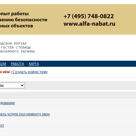
БОМ
РАБОТА
КАРТА
 о нём
|
Создать новую тему
удование
ать услуги пол ремонту окон
рот