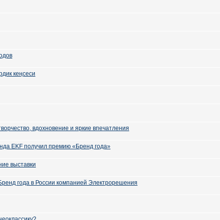
одов
рдик кеңсеси
творчество, вдохновение и яркие впечатления
нда EKF получил премию «Бренд года»
ие выставки
Бренд года в России компанией Электрорешения
 неоклассику?