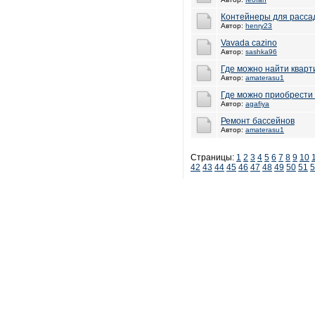
Контейнеры для расса
Автор:
henry23
Vavada cazino
Автор:
sashka96
Где можно найти кварт
Автор:
amaterasu1
Где можно приобрести 
Автор:
agafiya
Ремонт бассейнов
Автор:
amaterasu1
Страницы:
1
2
3
4
5
6
7
8
9
10
42
43
44
45
46
47
48
49
50
51
5