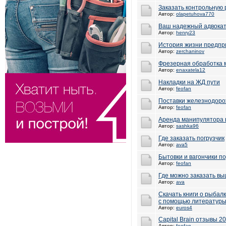
Заказать контрольную 
Автор:
olapetuhova770
Ваш надежный адвокат
Автор:
henry23
История жизни предпр
Автор:
zerchaninov
Фрезерная обработка 
Автор:
enaxatela12
Накладки на ЖД пути
Автор:
feofan
Поставки железнодоро
Автор:
feofan
Аренда манипулятора 
Автор:
sashka96
Где заказать погрузчик
Автор:
ava5
Бытовки и вагончики п
Автор:
feofan
Где можно заказать вы
Автор:
ava
Скачать книги о рыбал
с помощью литератур
Автор:
euros4
Capital Brain отзывы 
Автор:
feofan