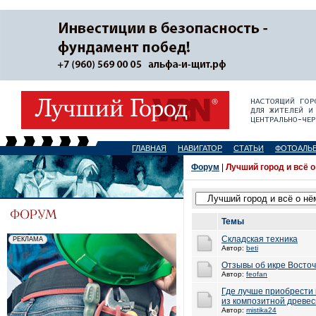
ГЛАВНАЯ
НАВИГАТОР
СТАТЬИ
ФОТОАЛЬ
Форум
|
Лучший город и всё о
Темы
Складская техника
Автор:
beti
Отзывы об икре Восто
Автор:
feofan
Где лучше приобрести
из композитной древе
Автор:
mistika24