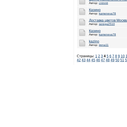
Автор:
cntnntt
Казино
Автор:
kameneva78
Доставка цветов Москв
Автор:
serega2510
Казино
Автор:
kameneva78
kazino
Автор:
irena11
Страницы:
1
2
3
4
5
6
7
8
9
10
42
43
44
45
46
47
48
49
50
51
5