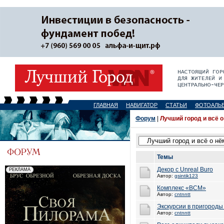
ГЛАВНАЯ
НАВИГАТОР
СТАТЬИ
ФОТОАЛЬ
Форум
|
Лучший город и всё о
Темы
Декор с Unreal Buro
Автор:
gsintik123
Комплекс «ВСМ»
Автор:
cntnntt
Экскурсии в пригороды
Автор:
cntnntt