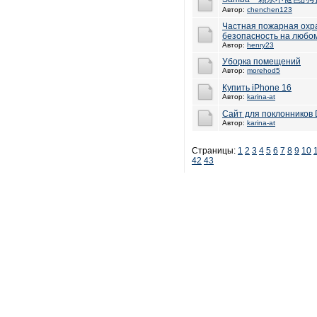
Автор:
chenchen123
Частная пожарная охра
безопасность на любо
Автор:
henry23
Уборка помещений
Автор:
morehod5
Купить iPhone 16
Автор:
karina-at
Сайт для поклонников 
Автор:
karina-at
Страницы:
1
2
3
4
5
6
7
8
9
10
42
43