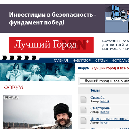
ГЛАВНАЯ
НАВИГАТОР
СТАТЬИ
ФОТОАЛЬ
Форум
|
Лучший город и всё о
Темы
Свадьба
Автор:
laliddik
Смартфоны
Автор:
laliddik
Итальянские винтовые
Автор:
kokan