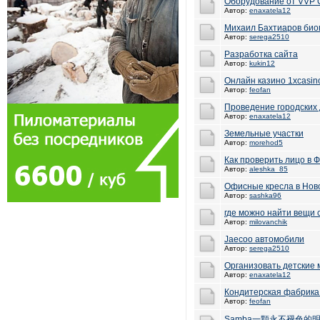
Оборудование от VVP 
Автор:
enaxatela12
Михаил Бахтиаров био
Автор:
serega2510
Разработка сайта
Автор:
kukin12
Онлайн казино 1xcasin
Автор:
feofan
Проведение городских
Автор:
enaxatela12
Земельные участки
Автор:
morehod5
Как проверить лицо в
Автор:
aleshka_85
Офисные кресла в Нов
Автор:
sashka96
где можно найти вещи
Автор:
milovanchik
Jaecoo автомобили
Автор:
serega2510
Организовать детские 
Автор:
enaxatela12
Кондитерская фабрика
Автор:
feofan
Samba一顆永不褪色的