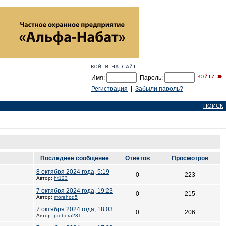
Имя:
Пароль:
Регистрация
|
Забыли пароль?
ПОИСК
Последнее сообщение
Ответов
Просмотров
8 октября 2024 года, 5:19
0
223
Автор:
ht123
7 октября 2024 года, 19:23
0
215
Автор:
morehod5
7 октября 2024 года, 18:03
0
206
Автор:
probera231