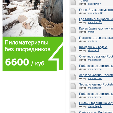
Трубы
Автор:
zacvqawert
Где найти хорошую ст
Автор:
enaxatela12
Где взять облицовочны
Автор:
aleshka_85
Как выбрать курс по н
Автор:
mimib
Покупка готового карка
Автор:
martana
гражданский кодекс
Автор:
skooby19
Отличное зеркало Roc
Автор:
masterdzen
Работающее зеркало к
Автор:
masterdzen
Зеркало казино Rocke
Автор:
masterdzen
Зеркало казино Rocke
Автор:
masterdzen
Работающее зеркало к
Автор:
masterdzen
Онлайн гадания на кар
Автор:
olegarhipvfv
Сайт казино Rocketma