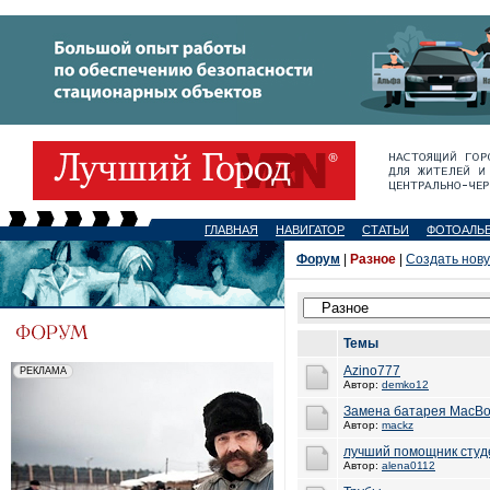
ГЛАВНАЯ
НАВИГАТОР
СТАТЬИ
ФОТОАЛЬ
Форум
|
Разное
|
Создать нов
Темы
Azino777
Автор:
demko12
Замена батарея MacB
Автор:
mackz
лучший помощник студ
Автор:
alena0112