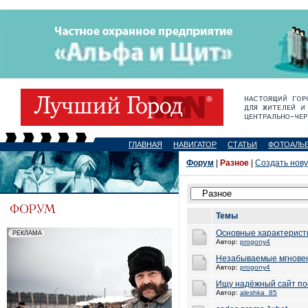
ГЛАВНАЯ
НАВИГАТОР
СТАТЬИ
ФОТОАЛЬ
Форум
|
Разное
|
Создать нов
Темы
Основные характеристи
Автор:
progony4
Незабываемые мгнове
Автор:
progony4
Ищу надёжный сайт по
Автор:
aleshka_85