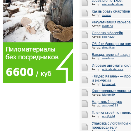
codes promo 1xbet
Автор:
alexanderalinov
Как выбрать смартфон
Автор:
storme
Рекультивация карьера
Автор:
martana
Справка в бассейн
Автор:
celena20
Обойти блокировки по
Автор:
dimafikas
Вавада: включай азарт
Автор:
asuderty
Игровые автоматы онла
Автор:
polinalaxtanova
«Лидер Казань» — про
и экскурсий
Автор:
keyzamok
Качественные мангалы 
Автор:
islatem89
Надежный ресурс
Автор:
asxgern213
Пленка стрейч от прои
Автор:
nogjfyjyhf
Упаковка с логотипом н
производителя