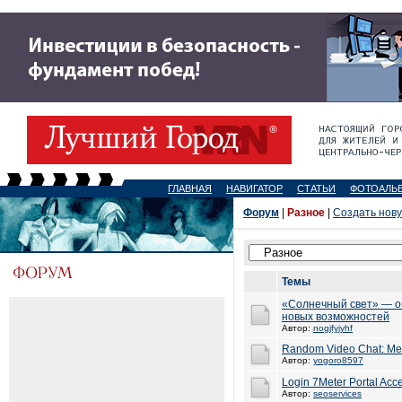
ГЛАВНАЯ
НАВИГАТОР
СТАТЬИ
ФОТОАЛЬ
Форум
|
Разное
|
Создать нов
Темы
«Солнечный свет» — о
новых возможностей
Автор:
nogjfyjyhf
Random Video Chat: Mee
Автор:
yogoro8597
Login 7Meter Portal Ac
Автор:
seoservices