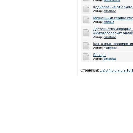
Кодирование от алкого
Автор:
dimafikas
Мошенники сериал смо
Автор:
dmitrius
Достоинства информац
«Металлопрокат онла
Автор:
dimafikas
Как открыть кооператив
Автор:
nogjfyjyhf
Вавада
Автор:
dimafikas
Страницы:
1
2
3
4
5
6
7
8
9
10