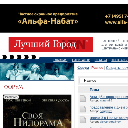
ГЛАВНАЯ
НАВИГАТОР
СТАТЬИ
ФОТОАЛЬ
Форум
|
Разное
|
Создать нов
Темы
Акки фб в проверенно
Автор:
islatem89
поздравление с днем 
Автор:
nogjfyjyhf
краска 3 в 1 по металлу
Автор:
alexanderalinov