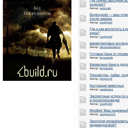
Где сейчас выгоднее в
изделия?
Автор:
voronals
Buybuyavto — ваш отве
после аварии
Автор:
nogjfyjyhf
Где и как воплотить в
идеи?
Автор:
nogjfyjyhf
маркетинговые исслед
Автор:
alexanderalinov
Готовые бани от прове
Автор:
keyzamok
Каркасные бани и друг
Автор:
keyzamok
Просмотры, лайки, по
Автор:
progony4
Кастрация животных
Автор:
nastjamus
Экспертные услуги по
и геологоразведке
Автор:
nogjfyjyhf
Mostbet: Ваш надежный
Автор:
asxgern213
Захотели организовать
индивидуалкой?