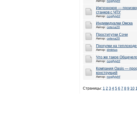
Автор:
nogjfyjyhf
Ижтехнокор — произво
станков с ЧПУ
Автор:
nogjfyjyhf
Индивидуалки Омска
Автор:
celena20
Проститутки Сочи
Автор:
celena20
Прогулки на теплоходе
Автор:
dmitrius
Что же такое Общечело
Автор:
nogjfyjyhf
Компания Oasis — пр
конструкций
Автор:
nogjfyjyhf
Страницы:
1
2
3
4
5
6
7
8
9
10