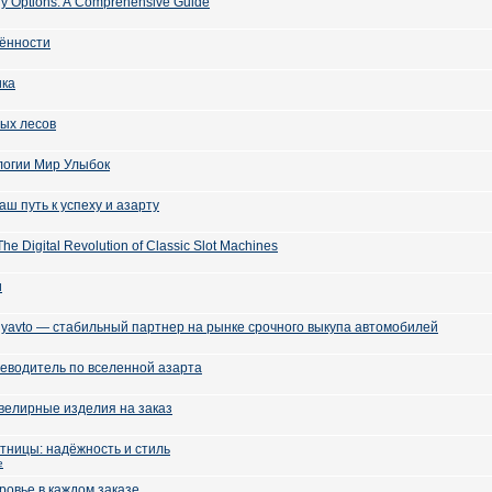
ry Options: A Comprehensive Guide
ённости
ика
ых лесов
логии Мир Улыбок
аш путь к успеху и азарту
The Digital Revolution of Classic Slot Machines
и
yavto — стабильный партнер на рынке срочного выкупа автомобилей
еводитель по вселенной азарта
велирные изделия на заказ
тницы: надёжность и стиль
e
ровье в каждом заказе