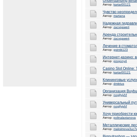
Understanding Bina
Автор:
kartar00121
Чувство неопредел
Автор:
martana
Надежная гидравл
Автор:
zacvqawert
Аренда строительн
Автор:
zacvqawert
Лечение в стомато
Автор:
gsintik123
Интернет-казино: в
Автор:
progony4
Casino Slot Online: 
Автор:
kartar00121
Клининговые услуг
Автор:
dmitrius
Организация Buybu
Автор:
nogjfyjyhf
Универсальный пут
Автор:
nogjfyjyhf
Хочу приобрести ю
Автор:
polinalaxtanova
Металлические лес
Автор:
maksimova3uc7
Bignutrashop — здо