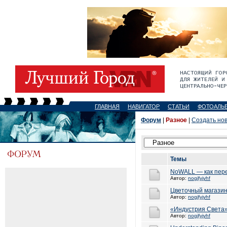
ГЛАВНАЯ
НАВИГАТОР
СТАТЬИ
ФОТОАЛЬ
Форум
|
Разное
|
Создать но
Темы
NoWALL — как пере
Автор:
nogjfyjyhf
Цветочный магазин
Автор:
nogjfyjyhf
«Индустрия Света
Автор:
nogjfyjyhf